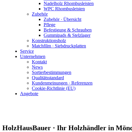
Nadelholz Rhombusleisten
WPC Rhombusleisten
Zubehör
Zubehör · Übersicht
Pflege
Befestigung & Schrauben
Gummipads & Stelzlager
Konstruktionsholz
Matchfilm · Siebdruckplatten
Service
Unternehmen
Kontakt
News
Sortierbestimmungen
Qualitätsstandard
Kundenmeinungen · Referenzen
Cookie-Richtlinie (EU)
Angebote
HolzHausBauer · Ihr Holzhändler in Mö