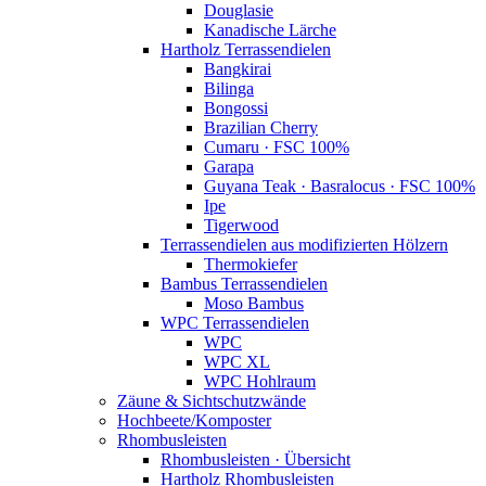
Douglasie
Kanadische Lärche
Hartholz Terrassendielen
Bangkirai
Bilinga
Bongossi
Brazilian Cherry
Cumaru · FSC 100%
Garapa
Guyana Teak · Basralocus · FSC 100%
Ipe
Tigerwood
Terrassendielen aus modifizierten Hölzern
Thermokiefer
Bambus Terrassendielen
Moso Bambus
WPC Terrassendielen
WPC
WPC XL
WPC Hohlraum
Zäune & Sichtschutzwände
Hochbeete/Komposter
Rhombusleisten
Rhombusleisten · Übersicht
Hartholz Rhombusleisten