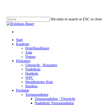
Skip
to
main
content
Hit enter to search or ESC to close
Close
Search
facebook
instagram
phone
email
Menu
Menu
Start
Kataloge
HolzHausBauer
Joda
Natura
Holzarten
Übersicht · Holzarten
Nadelholz
Hartholz
WPC
Modifiziertes Holz
Bambus
Produkte
Terrassendielen
Terrassendielen · Übersicht
Nadelholz Terrassendielen